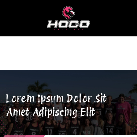
Skip
to
content
Lorem Ipsum Dolor Sit Amet
Adipiscing Elit
Lorem Ipsum Dolor Sit
Amet Adipiscing Elit